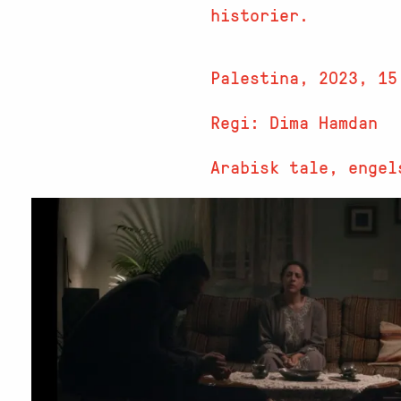
historier.
Palestina, 2023, 15
Regi: Dima Hamdan
Arabisk tale, engel