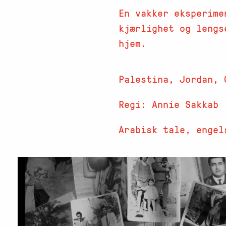
En vakker eksperime
kjærlighet og lengs
hjem.
Palestina, Jordan, 
Regi: Annie Sakkab
Arabisk tale, engel