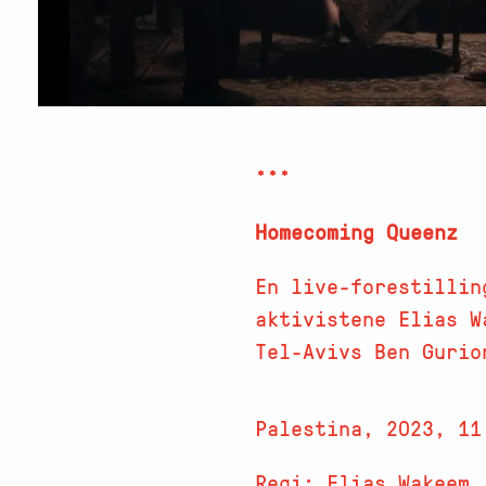
***
Homecoming Queenz
En live-forestillin
aktivistene Elias W
Tel-Avivs Ben Gurio
Palestina, 2023, 11
Regi: Elias Wakeem