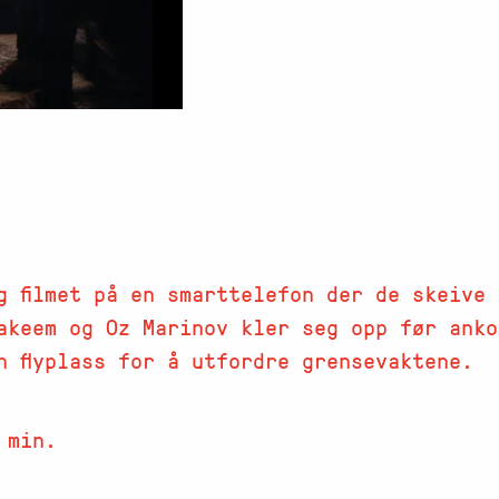
g filmet på en smarttelefon der de skeive
akeem og Oz Marinov kler seg opp før anko
n flyplass for å utfordre grensevaktene.
 min.