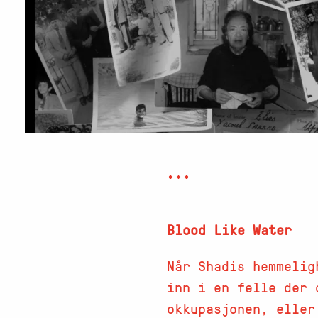
***
Blood Like Water
Når Shadis hemmelig
inn i en felle der 
okkupasjonen, eller