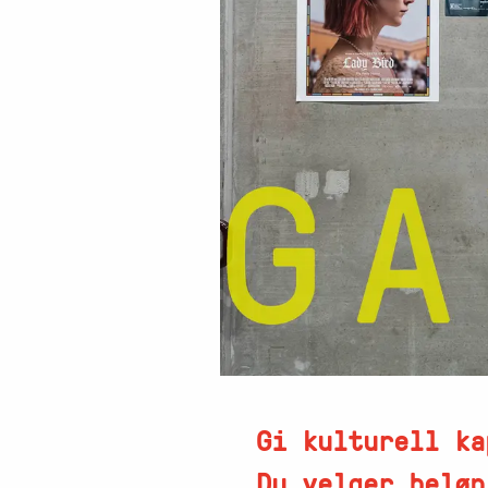
Gi kulturell ka
Du velger beløp