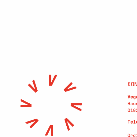
KO
Veg
Hau
018
Te
Ord