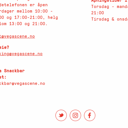
Åpningstider i
detelefonen er åpen
Torsdag - mand
rdager
mellom 10:00 -
21:00
00 og 17:00-21:00, helg
Tirsdag & onsd
lom 13:00 og 21:00.
t@vegascene.no
eie?
king@vegascene.no
a Snackbar
st:
ckbar@vegascene.no