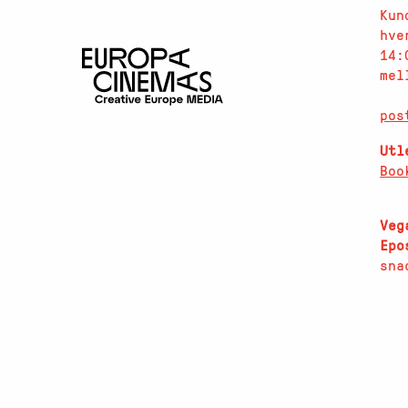
Kun
hve
14:
mel
pos
Utl
Boo
Veg
Epo
sna