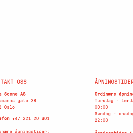
NTAKT OSS
ÅPNINGSTIDE
a Scene AS
Ordinære åpnin
smanns gate 28
Torsdag - lørd
2 Oslo
00:00
Søndag - onsda
lefon
+47 221 20 601
22:00
inære åpningstider: