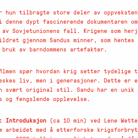
r hun tilbragte store deler av oppveksten
i denne dypt fascinerende dokumentaren om
 av Sovjetunionens fall. Krigene som herj
ildret gjennom Sandus minner, som hentes 
 bruk av barndommens artefakter.
 filmen spør hvordan krig setter tydelige 
eskes liv, men i generasjoner. Dette er e
en svært original stil. Sandu har en unik
s og fengslende opplevelse.
: Introduksjon
(ca 10 min) ved Lene Wette
m arbeidet med å etterforske krigsforbryt