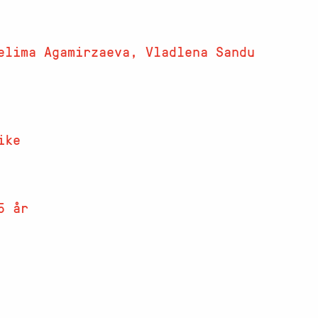
elima Agamirzaeva, Vladlena Sandu
ike
5 år