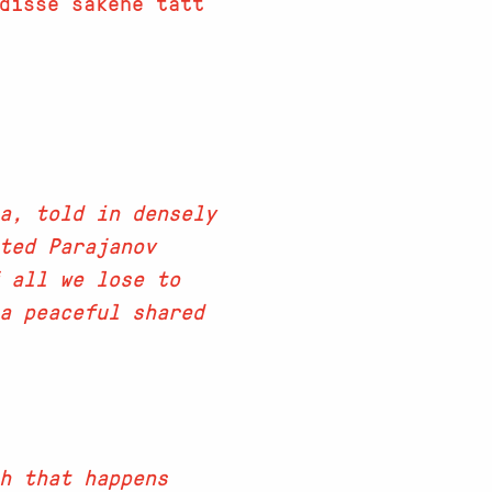
disse sakene tatt
a, told in densely
ted Parajanov
 all we lose to
 a peaceful shared
h that happens