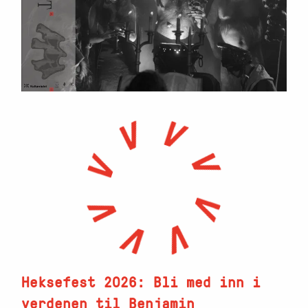
Heksefest 2026:
Bli med inn i
verdenen til Benjamin