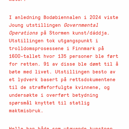
I anledning Bodøbiennalen i 2024 viste
Joung utstillingen
Governmental
Operations
på Stormen kunst/dáddja.
Utstillingen tok utgangspunkt i
trolldomsprosessene i Finnmark på
1600-tallet hvor 135 personer ble ført
for retten. 91 av disse ble dømt til å
bøte med livet. Utstillingen besto av
et lydverk basert på rettsdokumentene
til de straffeforfulgte kvinnene, og
undersøkte i overført betydning
spørsmål knyttet til statlig
maktmisbruk.
Helle har både som utøvende kunstner