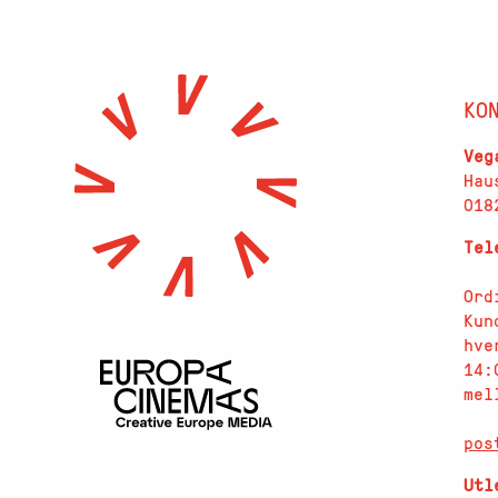
KO
Veg
Hau
018
Te
Ord
Kun
hve
14:
mel
pos
Utl