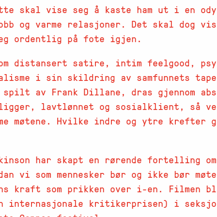
tte skal vise seg å kaste ham ut i en ody
obb og varme relasjoner. Det skal dog vis
eg ordentlig på fote igjen.
m distansert satire, intim feelgood, psy
alisme i sin skildring av samfunnets tape
 spilt av Frank Dillane, dras gjennom abs
ligger, lavtlønnet og sosialklient, så ve
me møtene. Hvilke indre og ytre krefter g
kinson har skapt en rørende fortelling om
dan vi som mennesker bør og ikke bør møte
ns kraft som prikken over i-en. Filmen bl
n internasjonale kritikerprisen) i seksjo