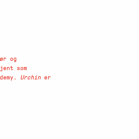
ør og
kjent som
ademy.
Urchin
er