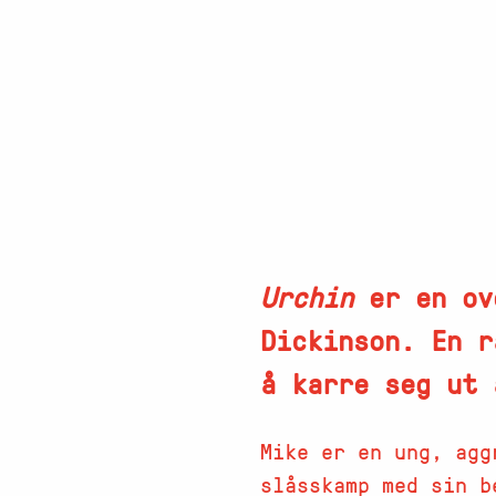
Urchin
er en ove
Dickinson. En r
å karre seg ut 
Mike er en ung, agg
slåsskamp med sin b