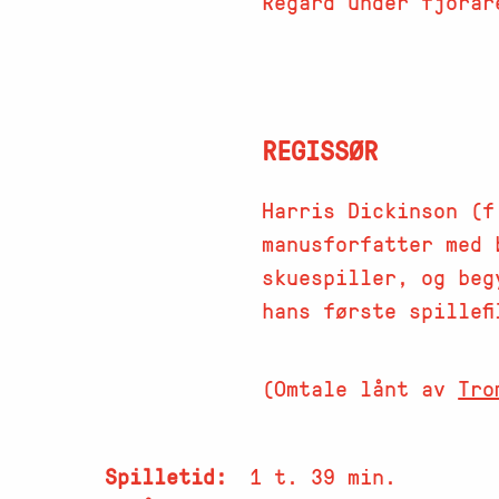
Regard under fjorår
REGISSØR
Harris Dickinson (f
manusforfatter med 
skuespiller, og beg
hans første spillef
(Omtale lånt av
Tro
Spilletid
1 t. 39 min.