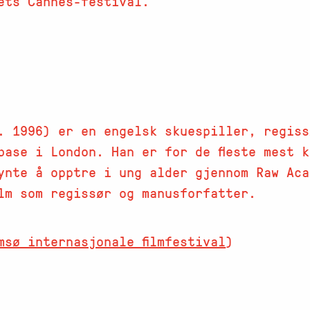
ets Cannes-festival.
. 1996) er en engelsk skuespiller, regiss
base i London. Han er for de fleste mest 
ynte å opptre i ung alder gjennom Raw Ac
ilm som regissør og manusforfatter.
msø internasjonale filmfestival
)