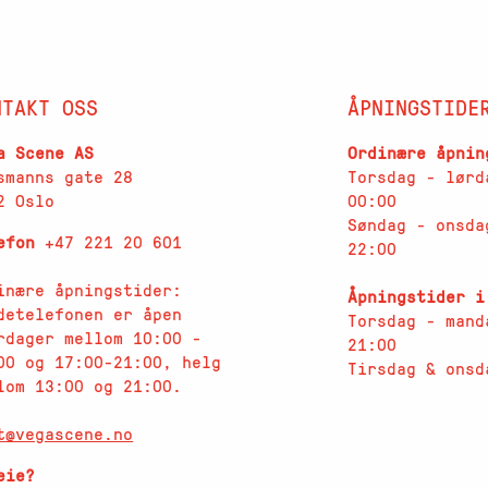
NTAKT OSS
ÅPNINGSTIDE
a Scene AS
Ordinære åpnin
smanns gate 28
Torsdag - lørd
2 Oslo
00:00
Søndag - onsda
lefon
+47 221 20 601
22:00
inære åpningstider:
Åpningstider i
detelefonen er åpen
Torsdag - mand
rdager
mellom 10:00 -
21:00
00 og 17:00-21:00, helg
Tirsdag & onsd
lom 13:00 og 21:00.
t@vegascene.no
eie?