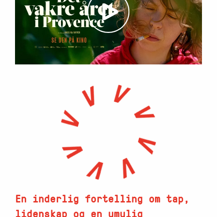
En inderlig fortelling om tap,
lidenskap og en umulig