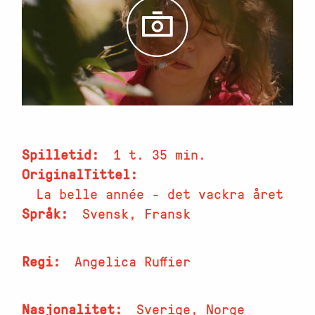
Spilletid
1 t. 35 min.
OriginalTittel
La belle année - det vackra året
Språk
Svensk, Fransk
Regi
Angelica Ruffier
Nasjonalitet
Sverige, Norge