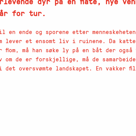
rlevende dyr på en flåte, nye ven
år for tur.
il en ende og sporene etter menneskeheten
m lever et ensomt liv i ruinene. Da katte
r flom, må han søke ly på en båt der også 
lv om de er forskjellige, må de samarbeid
i det oversvømte landskapet. En vakker fi