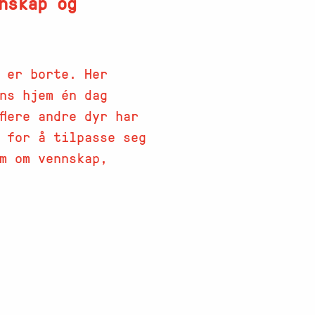
nskap og
 er borte. Her
ns hjem én dag
flere andre dyr har
e for å tilpasse seg
lm om vennskap,