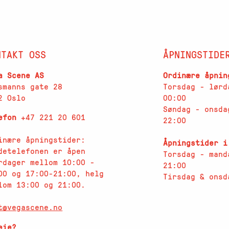
NTAKT OSS
ÅPNINGSTIDE
a Scene AS
Ordinære åpnin
smanns gate 28
Torsdag - lørd
2 Oslo
00:00
Søndag - onsda
lefon
+47 221 20 601
22:00
inære åpningstider:
Åpningstider i
detelefonen er åpen
Torsdag - mand
rdager
mellom 10:00 -
21:00
00 og 17:00-21:00, helg
Tirsdag & onsd
lom 13:00 og 21:00.
t@vegascene.no
eie?