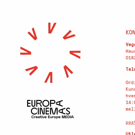
KO
Veg
Hau
018
Te
Ord
Kun
hve
14:
mel
pos
Utl