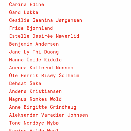
Carina Edine
Gard Løkke
Cesilie Geanina Jørgensen
Frida Bjørnland
Estelle Desirée Næverlid
Benjamin Andersen
Jane Ly Thi Duong
Hanna Ocide Kidula
Aurora Kollerud Nossen
Ole Henrik Risøy Solheim
Behsat Saka
Anders Kristiansen
Magnus Romkes Wold
Anne Birgitte Grindhaug
Aleksander Varadian Johnsen
Tone Nordbye Nybø
Karine Hilde-Hoel