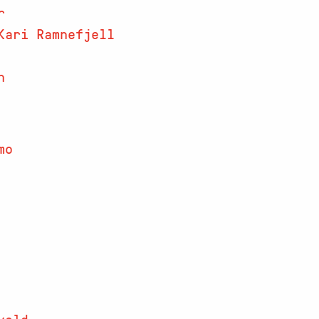
r
ari Ramnefjell
n
mo
vold