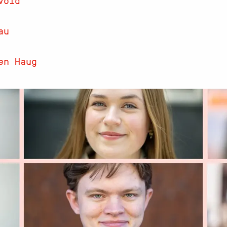
au
en Haug