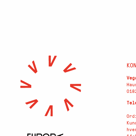
KO
Veg
Hau
018
Te
Ord
Kun
hve
14: