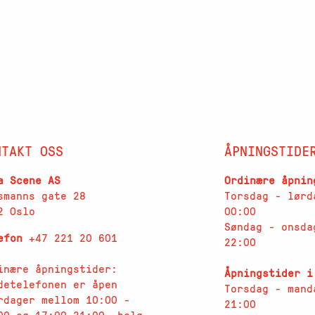
NTAKT OSS
ÅPNINGSTIDE
a Scene AS
Ordinære åpnin
smanns gate 28
Torsdag - lørd
2 Oslo
00:00
Søndag - onsda
lefon
+47 221 20 601
22:00
inære åpningstider:
Åpningstider i
detelefonen er åpen
Torsdag - mand
rdager
mellom 10:00 -
21:00
00 og 17:00-21:00, helg