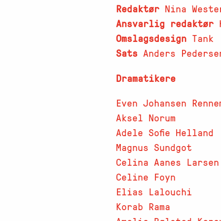
Redaktør
Nina Weste
Ansvarlig redaktør
K
Omslagsdesign
Tank
Sats
Anders Pederse
Dramatikere
Even Johansen Renne
Aksel Norum
Adele Sofie Helland
Magnus Sundgot
Celina Aanes Larsen
Celine Foyn
Elias Lalouchi
Korab Rama
Amalie Bølstad Kare